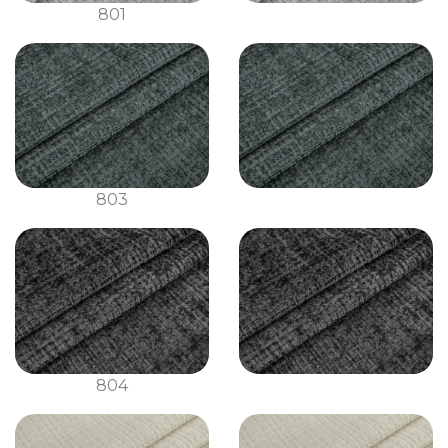
801
803
804